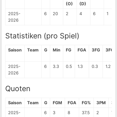
(O)
(D)
2025-
6
20
2
4
6
1
2026
Statistiken (pro Spiel)
Saison
Team
G
Min
FG
FGA
3FG
3FGA
2025-
6
3.3
0.5
1.3
0.3
1.2
2026
Quoten
Saison
Team
G
FGM
FGA
FG%
3PM
3P
2025-
6
3
8
37.5
2
7