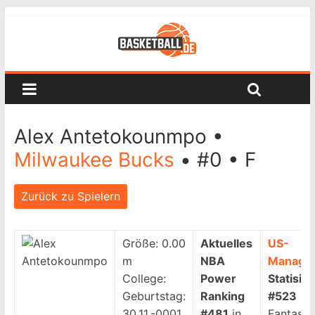
Alex Antetokounmpo •
Milwaukee Bucks
• #0 • F
Zurück zu Spielern
Größe:
0.00
Aktuelles
US-
m
NBA
Manage
College:
Power
Statisik
Geburtstag:
Ranking
#523
be
30.11.-0001
#481
in
Fantasy-