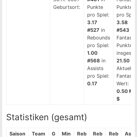
Geburtsort:
Punkte
Punkten
pro Spiel:
pro Spiel
3.17
3.58
#527
in
#543
be
Rebounds
Fantasy-
pro Spiel:
Punkten
1.00
insgesam
#568
in
21.50
Assists
Aktueller
pro Spiel:
Fantasy-
0.17
Wert:
0.50 Mi
$
Statistiken (gesamt)
Saison
Team
G
Min
Reb
Reb
Reb
Ass