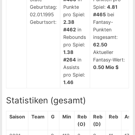
Geburtstag:
Punkte
Spiel:
4.81
02.01.1995
pro Spiel:
#465
bei
Geburtsort:
2.38
Fantasy-
#462
in
Punkten
Rebounds
insgesamt:
pro Spiel:
62.50
1.38
Aktueller
#264
in
Fantasy-Wert:
Assists
0.50 Mio $
pro Spiel:
1.46
Statistiken (gesamt)
Saison
Team
G
Min
Reb
Reb
Reb
Ass
(O)
(D)