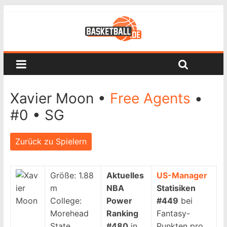
Xavier Moon •
Free Agents
•
#0 • SG
Zurück zu Spielern
Größe:
1.88
Aktuelles
US-Manager
m
NBA
Statisiken
College:
Power
#449
bei
Morehead
Ranking
Fantasy-
State
#480
in
Punkten pro