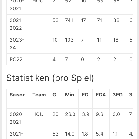
2020-
HOU
20
520
10
58
68
30
2021
2021-
53
741
17
71
88
62
2022
2023-
10
103
7
11
18
5
24
PO22
4
7
0
2
2
0
Statistiken (pro Spiel)
Saison
Team
G
Min
FG
FGA
3FG
3F
2020-
HOU
20
26.0
3.9
9.6
3.0
7.9
2021
2021-
53
14.0
1.8
5.4
1.1
4.0