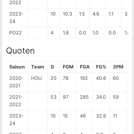
2022
2023-
10
10.3
1.5
4.6
1.1
3.2
24
PO22
4
1.8
0.0
1.0
0.0
1.0
Quoten
Saison
Team
G
FGM
FGA
FG%
3PM
3
2020-
HOU
20
78
192
40.6
60
1
2021
2021-
53
97
285
34.0
59
2
2022
2023-
10
15
46
32.6
11
3
24