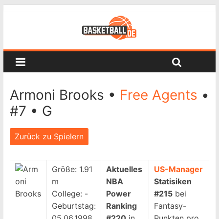
Armoni Brooks •
Free Agents
•
#7 • G
Zurück zu Spielern
Größe:
1.91
Aktuelles
US-Manager
m
NBA
Statisiken
College:
-
Power
#215
bei
Geburtstag:
Ranking
Fantasy-
05.06.1998
#220
in
Punkten pro