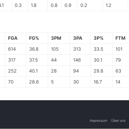
4.1
0.3
1.8
0.8
0.9
0.2
1.2
FGA
FG%
3PM
3PA
3P%
FTM
614
36.8
105
313
33.5
101
317
37.5
44
146
30.1
79
252
40.1
28
94
29.8
63
70
28.6
5
30
16.7
14
Impressum
Über uns