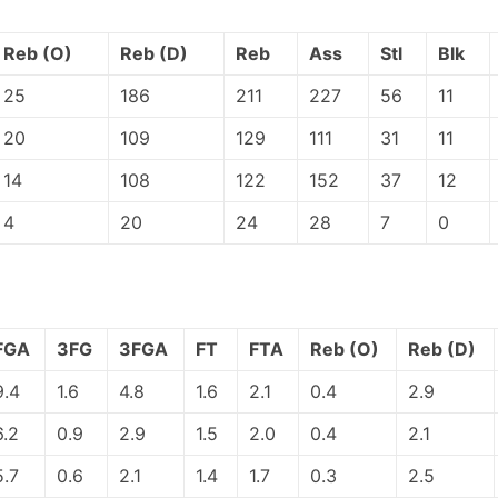
Reb (O)
Reb (D)
Reb
Ass
Stl
Blk
25
186
211
227
56
11
20
109
129
111
31
11
14
108
122
152
37
12
4
20
24
28
7
0
FGA
3FG
3FGA
FT
FTA
Reb (O)
Reb (D)
9.4
1.6
4.8
1.6
2.1
0.4
2.9
6.2
0.9
2.9
1.5
2.0
0.4
2.1
5.7
0.6
2.1
1.4
1.7
0.3
2.5