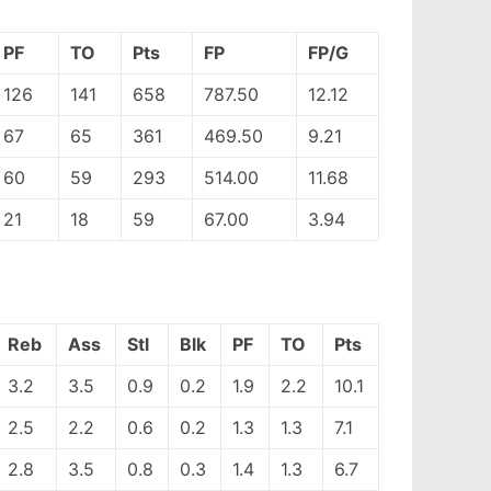
PF
TO
Pts
FP
FP/G
126
141
658
787.50
12.12
67
65
361
469.50
9.21
60
59
293
514.00
11.68
21
18
59
67.00
3.94
Reb
Ass
Stl
Blk
PF
TO
Pts
3.2
3.5
0.9
0.2
1.9
2.2
10.1
2.5
2.2
0.6
0.2
1.3
1.3
7.1
2.8
3.5
0.8
0.3
1.4
1.3
6.7