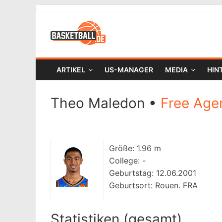
ARTIKEL
US-MANAGER
MEDIA
HIN
Theo Maledon •
Free Age
Größe:
1.96 m
College:
-
Geburtstag:
12.06.2001
Geburtsort:
Rouen. FRA
Statistiken (gesamt)