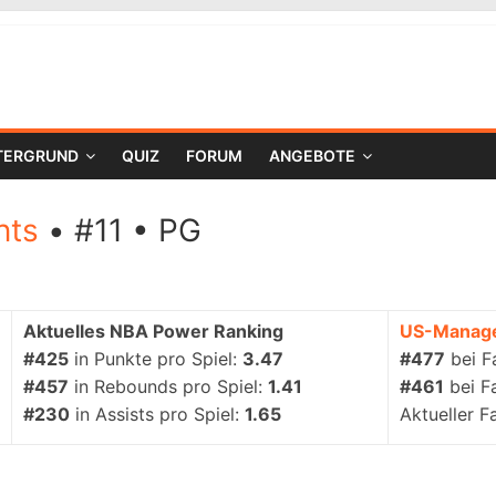
TERGRUND
QUIZ
FORUM
ANGEBOTE
nts
• #11 • PG
Aktuelles NBA Power Ranking
US-Manag
#425
in Punkte pro Spiel:
3.47
#477
bei F
#457
in Rebounds pro Spiel:
1.41
#461
bei F
#230
in Assists pro Spiel:
1.65
Aktueller F