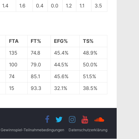
1.4
1.6
0.4
0.0
1.2
1.1
3.5
FTA
FT%
EFG%
TS%
135
74.8
45.4%
48.9%
100
79.0
44.5%
50.0%
74
85.1
45.6%
51.5%
15
93.3
32.1%
38.5%
Gewinnspiel-Teilnahmebedingungen
Datenschutzerklärung