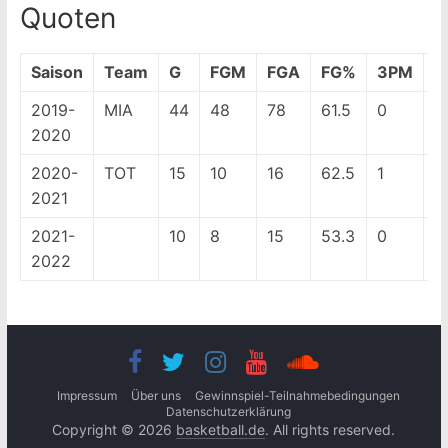
Quoten
Saison
Team
G
FGM
FGA
FG%
3PM
3
2019-
MIA
44
48
78
61.5
0
3
2020
2020-
TOT
15
10
16
62.5
1
1
2021
2021-
10
8
15
53.3
0
0
2022
Impressum
Über uns
Gewinnspiel-Teilnahmebedingungen
Datenschutzerklärung
Copyright © 2026
basketball.de
. All rights reserved.