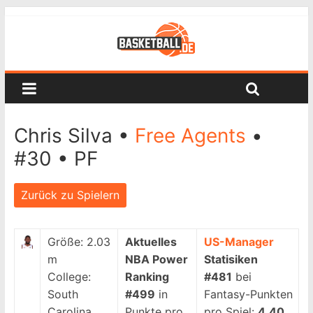
Chris Silva •
Free Agents
•
#30 • PF
Zurück zu Spielern
Größe:
2.03
Aktuelles
US-Manager
m
NBA Power
Statisiken
College:
Ranking
#481
bei
South
#499
in
Fantasy-Punkten
Carolina
Punkte pro
pro Spiel:
4.40