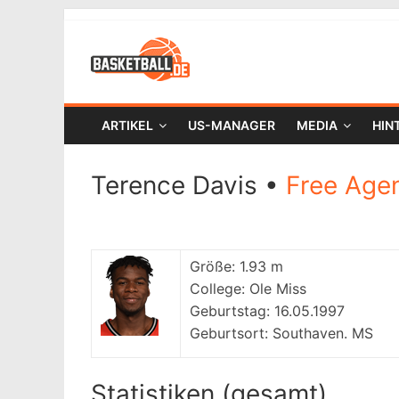
ARTIKEL
US-MANAGER
MEDIA
HIN
Terence Davis •
Free Age
Größe:
1.93 m
College:
Ole Miss
Geburtstag:
16.05.1997
Geburtsort:
Southaven. MS
Statistiken (gesamt)