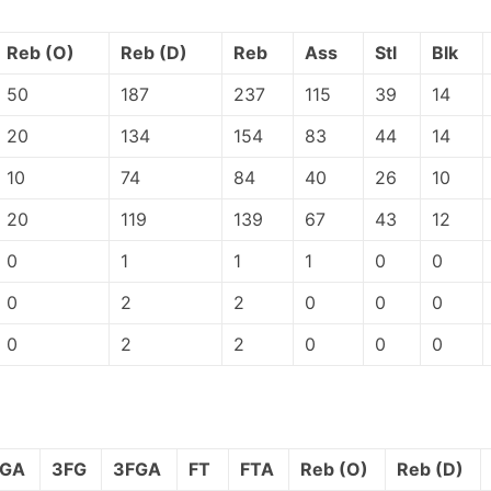
Reb (O)
Reb (D)
Reb
Ass
Stl
Blk
50
187
237
115
39
14
20
134
154
83
44
14
10
74
84
40
26
10
20
119
139
67
43
12
0
1
1
1
0
0
0
2
2
0
0
0
0
2
2
0
0
0
FGA
3FG
3FGA
FT
FTA
Reb (O)
Reb (D)