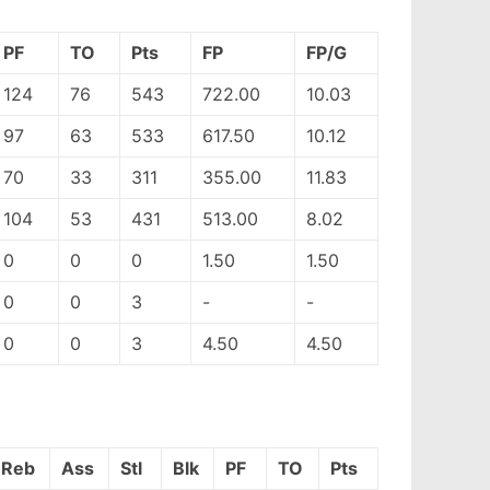
PF
TO
Pts
FP
FP/G
124
76
543
722.00
10.03
97
63
533
617.50
10.12
70
33
311
355.00
11.83
104
53
431
513.00
8.02
0
0
0
1.50
1.50
0
0
3
-
-
0
0
3
4.50
4.50
Reb
Ass
Stl
Blk
PF
TO
Pts