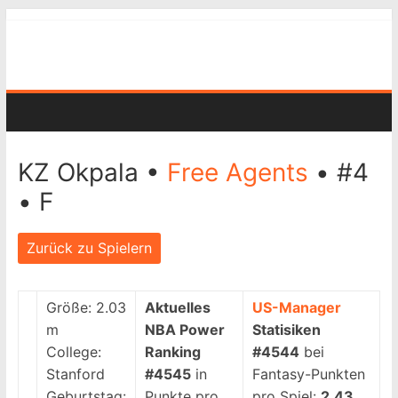
KZ Okpala •
Free Agents
• #4
• F
Zurück zu Spielern
Größe:
2.03
Aktuelles
US-Manager
m
NBA Power
Statisiken
College:
Ranking
#4544
bei
Stanford
#4545
in
Fantasy-Punkten
Geburtstag:
Punkte pro
pro Spiel:
2.43