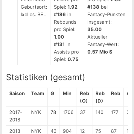
Geburtsort:
Spiel:
1.92
#138
bei
Ixelles. BEL
#186
in
Fantasy-Punkten
Rebounds
insgesamt:
pro Spiel:
35.00
1.00
Aktueller
#131
in
Fantasy-Wert:
Assists pro
0.57 Mio $
Spiel:
0.75
Statistiken (gesamt)
Saison
Team
G
Min
Reb
Reb
Reb
As
(O)
(D)
2017-
NYK
78
1706
37
140
177
25
2018
2018-
NYK
43
904
12
75
87
121