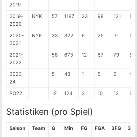
2019
2019-
NYK
57
1187
23
98
121
17
2020
2020-
NYK
33
322
6
25
31
19
2021
2021-
58
673
12
67
79
69
2022
2023-
5
43
1
5
6
4
24
PO22
12
124
2
10
12
9
Statistiken (pro Spiel)
Saison
Team
G
Min
FG
FGA
3FG
3F