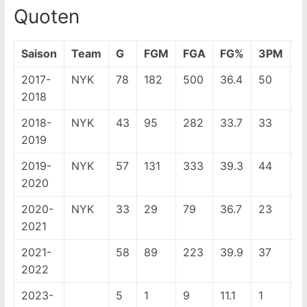
Quoten
Saison
Team
G
FGM
FGA
FG%
3PM
3
2017-
NYK
78
182
500
36.4
50
1
2018
2018-
NYK
43
95
282
33.7
33
1
2019
2019-
NYK
57
131
333
39.3
44
1
2020
2020-
NYK
33
29
79
36.7
23
4
2021
2021-
58
89
223
39.9
37
1
2022
2023-
5
1
9
11.1
1
8