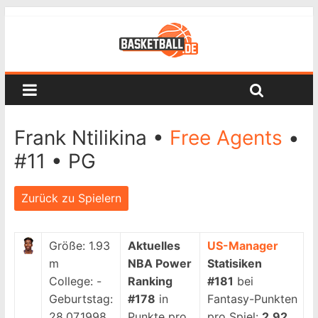
Frank Ntilikina •
Free Agents
•
#11 • PG
Zurück zu Spielern
Größe:
1.93
Aktuelles
US-Manager
m
NBA Power
Statisiken
College:
-
Ranking
#181
bei
Geburtstag:
#178
in
Fantasy-Punkten
28.07.1998
Punkte pro
pro Spiel:
2.92