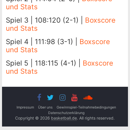
und Stats
Spiel 3 | 108:120 (2-1) |
Boxscore
und Stats
Spiel 4 | 111:98 (3-1) |
Boxscore
und Stats
Spiel 5 | 118:115 (4-1) |
Boxscore
und Stats
Impressum
Über uns
Gewinnspiel-Teilnahmebedingungen
Datenschutzerklärung
Copyright © 2026
basketball.de
. All rights reserved.