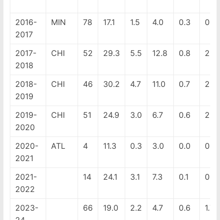
2016-
MIN
78
17.1
1.5
4.0
0.3
0.9
2017
2017-
CHI
52
29.3
5.5
12.8
0.8
2.6
2018
2018-
CHI
46
30.2
4.7
11.0
0.7
2.1
2019
2019-
CHI
51
24.9
3.0
6.7
0.6
2.2
2020
2020-
ATL
4
11.3
0.3
3.0
0.0
0.5
2021
2021-
14
24.1
3.1
7.3
0.1
0.8
2022
2023-
66
19.0
2.2
4.7
0.6
1.7