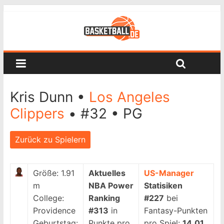
Kris Dunn •
Los Angeles
Clippers
• #32 • PG
Zurück zu Spielern
Größe:
1.91
Aktuelles
US-Manager
m
NBA Power
Statisiken
College:
Ranking
#227
bei
Providence
#313
in
Fantasy-Punkten
Geburtstag:
Punkte pro
pro Spiel:
14.01