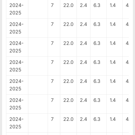
2024-
7
22.0
2.4
6.3
1.4
4.0
2025
2024-
7
22.0
2.4
6.3
1.4
4.0
2025
2024-
7
22.0
2.4
6.3
1.4
4.0
2025
2024-
7
22.0
2.4
6.3
1.4
4.0
2025
2024-
7
22.0
2.4
6.3
1.4
4.0
2025
2024-
7
22.0
2.4
6.3
1.4
4.0
2025
2024-
7
22.0
2.4
6.3
1.4
4.0
2025