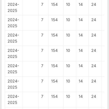
2024-
7
154
10
14
24
9
2025
2024-
7
154
10
14
24
9
2025
2024-
7
154
10
14
24
9
2025
2024-
7
154
10
14
24
9
2025
2024-
7
154
10
14
24
9
2025
2024-
7
154
10
14
24
9
2025
2024-
7
154
10
14
24
9
2025