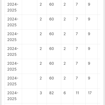
2024-
2
60
2
7
9
3
2025
2024-
2
60
2
7
9
3
2025
2024-
2
60
2
7
9
3
2025
2024-
2
60
2
7
9
3
2025
2024-
2
60
2
7
9
3
2025
2024-
2
60
2
7
9
3
2025
2024-
3
82
6
11
17
3
2025