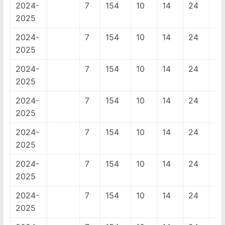
2024-
7
154
10
14
24
9
2025
2024-
7
154
10
14
24
9
2025
2024-
7
154
10
14
24
9
2025
2024-
7
154
10
14
24
9
2025
2024-
7
154
10
14
24
9
2025
2024-
7
154
10
14
24
9
2025
2024-
7
154
10
14
24
9
2025