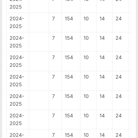
2025
2024-
7
154
10
14
24
9
2025
2024-
7
154
10
14
24
9
2025
2024-
7
154
10
14
24
9
2025
2024-
7
154
10
14
24
9
2025
2024-
7
154
10
14
24
9
2025
2024-
7
154
10
14
24
9
2025
2024-
7
154
10
14
24
9