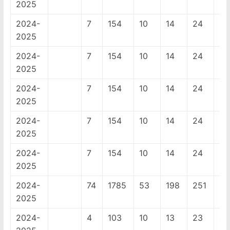
2025
2024-
7
154
10
14
24
9
2025
2024-
7
154
10
14
24
9
2025
2024-
7
154
10
14
24
9
2025
2024-
7
154
10
14
24
9
2025
2024-
7
154
10
14
24
9
2025
2024-
74
1785
53
198
251
21
2025
2024-
4
103
10
13
23
4