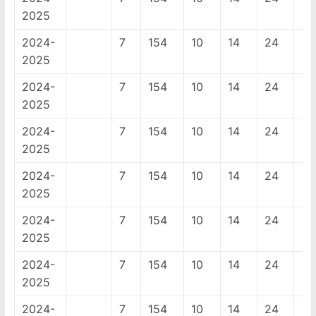
2025
2024-
7
154
10
14
24
9
2025
2024-
7
154
10
14
24
9
2025
2024-
7
154
10
14
24
9
2025
2024-
7
154
10
14
24
9
2025
2024-
7
154
10
14
24
9
2025
2024-
7
154
10
14
24
9
2025
2024-
7
154
10
14
24
9