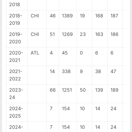
2018
2018-
CHI
46
1389
19
168
187
27
2019
2019-
CHI
51
1269
23
163
186
17
2020
2020-
ATL
4
45
0
6
6
2
2021
2021-
14
338
9
38
47
79
2022
2023-
66
1251
50
139
189
25
24
2024-
7
154
10
14
24
9
2025
2024-
7
154
10
14
24
9