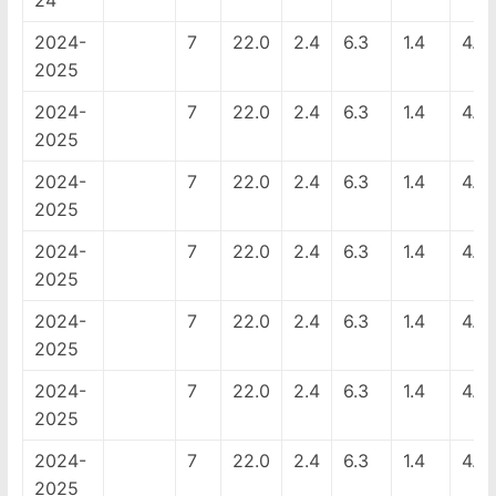
24
2024-
7
22.0
2.4
6.3
1.4
4.0
2025
2024-
7
22.0
2.4
6.3
1.4
4.0
2025
2024-
7
22.0
2.4
6.3
1.4
4.0
2025
2024-
7
22.0
2.4
6.3
1.4
4.0
2025
2024-
7
22.0
2.4
6.3
1.4
4.0
2025
2024-
7
22.0
2.4
6.3
1.4
4.0
2025
2024-
7
22.0
2.4
6.3
1.4
4.0
2025