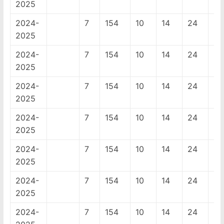
2025
2024-
7
154
10
14
24
9
2025
2024-
7
154
10
14
24
9
2025
2024-
7
154
10
14
24
9
2025
2024-
7
154
10
14
24
9
2025
2024-
7
154
10
14
24
9
2025
2024-
7
154
10
14
24
9
2025
2024-
7
154
10
14
24
9