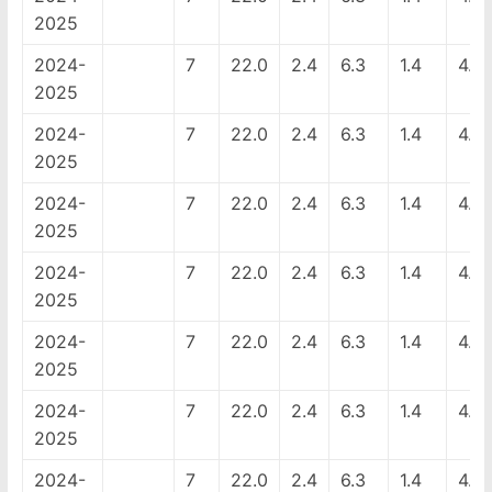
2025
2024-
7
22.0
2.4
6.3
1.4
4.0
2025
2024-
7
22.0
2.4
6.3
1.4
4.0
2025
2024-
7
22.0
2.4
6.3
1.4
4.0
2025
2024-
7
22.0
2.4
6.3
1.4
4.0
2025
2024-
7
22.0
2.4
6.3
1.4
4.0
2025
2024-
7
22.0
2.4
6.3
1.4
4.0
2025
2024-
7
22.0
2.4
6.3
1.4
4.0