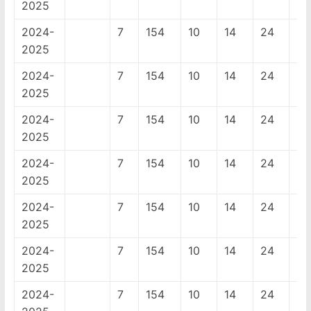
2025
2024-
7
154
10
14
24
9
2025
2024-
7
154
10
14
24
9
2025
2024-
7
154
10
14
24
9
2025
2024-
7
154
10
14
24
9
2025
2024-
7
154
10
14
24
9
2025
2024-
7
154
10
14
24
9
2025
2024-
7
154
10
14
24
9